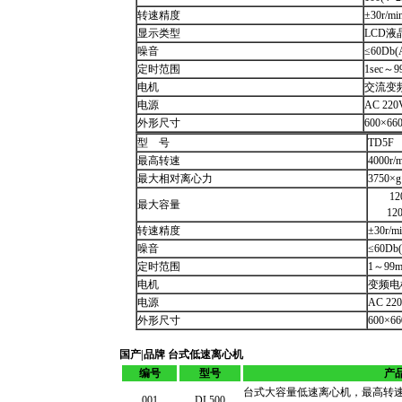
转速精度
±30r/mi
显示类型
LCD液
噪音
≤60Db(
定时范围
1sec～99
电机
交流变
电源
AC 220
外形尺寸
600×66
型 号
TD5F
最高转速
4000r/m
最大相对离心力
3750×g
120(
最大容量
120(
转速精度
±30r/mi
噪音
≤60Db(
定时范围
1～99m
电机
变频电
电源
AC 220
外形尺寸
600×6
国产|品牌 台式低速离心机
编号
型号
产
台式大容量低速离心机，最高转速:550
001
DL500