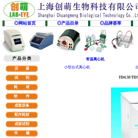
◎网站首页
◎产品目录
◎品牌荟萃
产 品 分 类
常温离心机
小型台式离心机
仪 器
TD4.5F/T
试 剂
耗 材
软
件
成套设备
配件耗材
成套试剂
书 籍