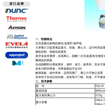
进 口 品 牌
一、性能特点
交流变频无刷电机驱动,免维护,噪声低
大屏幕LCD蓝屏液晶显示、转速、离心力、运行时间设
微机控制，智能化程度高
真空采血管通用，实现离心，脱帽一次完成,配有生物安
菌感染的风险
自动脱帽和分离效果好，省时，省力，效率高，安全可
具有10档升降速，升降速最短可达30S
解摸面板，操作简单，适用范围广，离心力可独立设置
具有转子自动识别功能，设有电子门锁，转速，不平衡
二、技术参数
型 号
TD4.5F
最高转速
4000r/m
最大相对离心力
3570g
100(4
最大容量
100(4×25