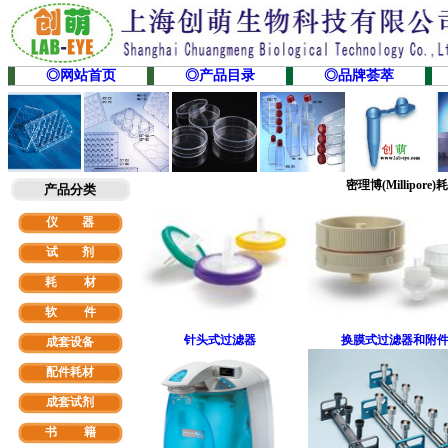
◎网站首页
◎产品目录
◎品牌荟萃
密理博(Millipor
产品分类
仪 器
试 剂
耗 材
软
件
针头式过滤器
换膜式过滤器和附
成套设备
配件耗材
成套试剂
书 籍