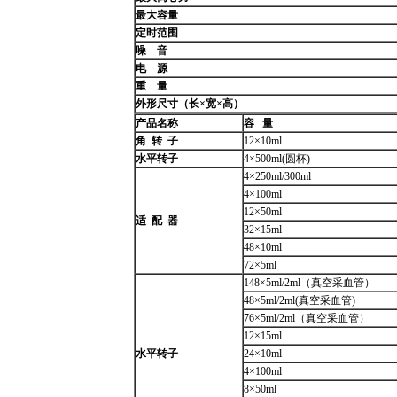
最大容量
定时范围
噪
音
电
源
重
量
外形尺寸（长×宽×高）
产品名称
容
量
角
转
子
12×10ml
水平转子
4×500ml(圆杯)
4×250ml/300ml
4×100ml
12×50ml
适
配
器
32×15ml
48×10ml
72×5ml
148×5ml/2ml（真空采血管）
48×5ml/2ml(真空采血管)
76×5ml/2ml（真空采血管）
12×15ml
水平转子
24×10ml
4×100ml
8×50ml