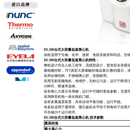
进 口 品 牌
DL500
台式大容量低速离心机
该机适用于生物、化学、放射、免疫实验室和药品、生
DL500
台式大容量低速离心机
特性：
整机设计符合人机工程学，流线型设计，更加安全美观
微电脑控制，TFT真彩大屏幕触控液晶显示/数码显示，
采用全钢结构，不锈钢离心腔，坚固耐用。
采用无刷变频电机，免维护，无粉尘污染，运行宁静清
10种升、降速率选择。
设有离心力显示专用键，运行中可随时更改参数，无需
采用静音机电一体化电机门锁。
设有多重减震装置，具有自动平衡功能，运行平稳。
有多款适用于通用管、微孔板的水平转子和角转子供用
可存储20个运行程序。
DL500台式大容量低速离心机 技术参数
最高转速
最大离心力