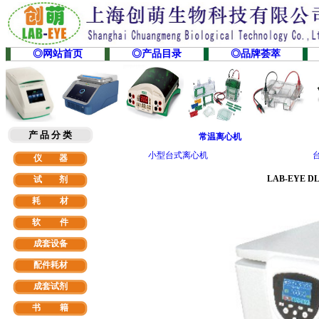
◎网站首页
◎产品目录
◎品牌荟萃
产 品 分 类
常温离心机
小型台式离心机
仪 器
LAB-EYE DL
试 剂
耗 材
软
件
成套设备
配件耗材
成套试剂
书 籍