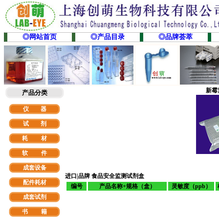
◎网站首页
◎产品目录
◎品牌荟萃
新霉
产品分类
仪 器
试 剂
耗 材
软
件
成套设备
进口|品牌
食品安全监测试剂盒
配件耗材
编号
产品名称+规格（盒）
灵敏度（ppb）
成套试剂
书 籍