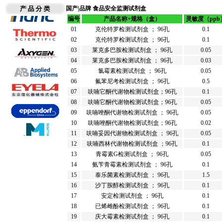
产 品 分 类
国产|品牌
食品安全监测试剂盒
编号
产品名称+规格（盒）
灵敏度（ppb
01
克伦特罗检测试剂盒 ； 96孔
0.1
02
克伦特罗检测试剂盒 ； 96孔
0.1
03
莱克多巴胺检测试剂盒 ； 96孔
0.05
04
莱克多巴胺检测试剂盒 ； 96孔
0.03
05
氯霉素检测试剂盒 ； 96孔
0.05
06
氟苯尼考检测试剂盒 ； 96孔
0.5
07
呋喃它酮代谢物检测试剂盒；96孔
0.1
08
呋喃它酮代谢物检测试剂盒；96孔
0.05
09
呋喃唑酮代谢物检测试剂盒 ； 96孔
0.05
10
呋喃唑酮代谢物检测试剂盒；96孔
0.02
11
呋喃妥因代谢物检测试剂盒 ； 96孔
0.05
12
呋喃西林代谢物检测试剂盒 ；96孔
0.1
13
青霉素G检测试剂盒 ； 96孔
0.05
14
氨苄青霉素检测试剂盒 ； 96孔
0.1
15
泰乐菌素检测试剂盒 ； 96孔
1.5
16
沙丁胺醇检测试剂盒 ； 96孔
0.1
17
安定检测试剂盒 ； 96孔
0.1
18
已烯雌酚检测试剂盒 ； 96孔
0.1
19
庆大霉素检测试剂盒 ； 96孔
0.1