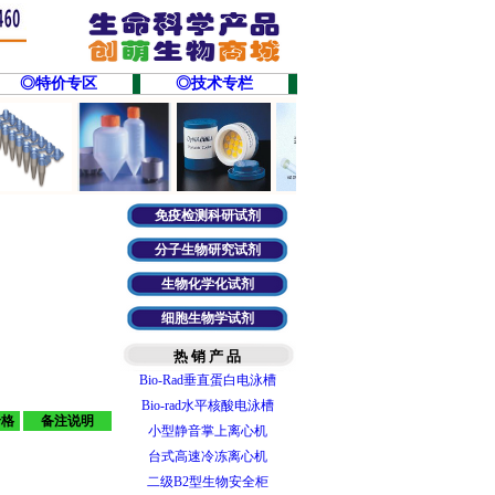
◎特价专区
◎技术专栏
免疫检测科研试剂
智能梯度PCR仪
分子生物研究试剂
T100型梯度PCR仪
生物化学化试剂
实时荧光定量PCR
细胞生物学试剂
微量分光光度计
Bio-rad 基础型电源
热 销 产 品
Bio-Rad垂直蛋白电泳槽
Bio-rad水平核酸电泳槽
价格
备注说明
小型静音掌上离心机
台式高速冷冻离心机
二级B2型生物安全柜