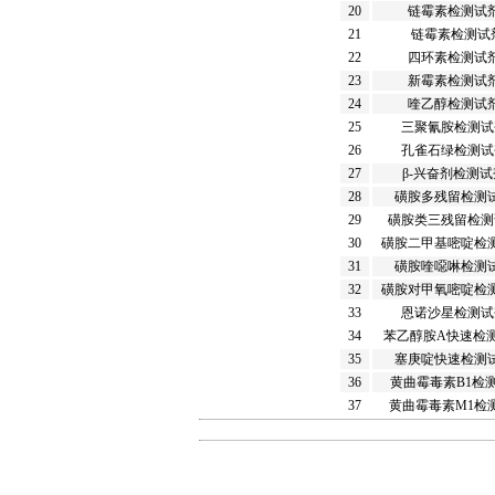
20
链霉素检测试剂盒
21
链霉素检测试
22
四环素检测试剂盒
23
新霉素检测试剂盒
24
喹乙醇检测试剂盒
25
三聚氰胺检测试剂
26
孔雀石绿检测试剂
27
β-兴奋剂检测试剂
28
磺胺多残留检测试
29
磺胺类三残留检测试
30
磺胺二甲基嘧啶检测
31
磺胺喹噁啉检测试
32
磺胺对甲氧嘧啶检测
33
恩诺沙星检测试剂
34
苯乙醇胺A快速检测
35
塞庚啶快速检测试
36
黄曲霉毒素B1检
37
黄曲霉毒素M1检