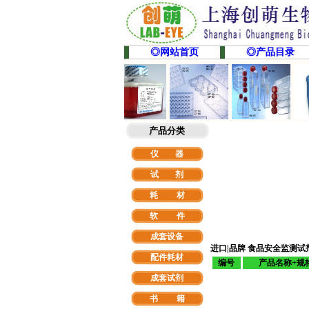
◎网站首页
◎产品目录
产品分类
仪 器
试 剂
耗 材
软
件
成套设备
进口|品牌
食品安全监测试
配件耗材
编号
产品名称+规
成套试剂
书 籍