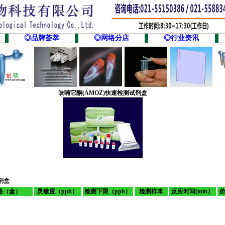
◎品牌荟萃
◎网络分店
◎行业资讯
呋喃它酮
(AMOZ)
快速检测试剂盒
剂盒
格（盒）
灵敏度（ppb）
检测下限（ppb）
检测样本
反应时间(min）