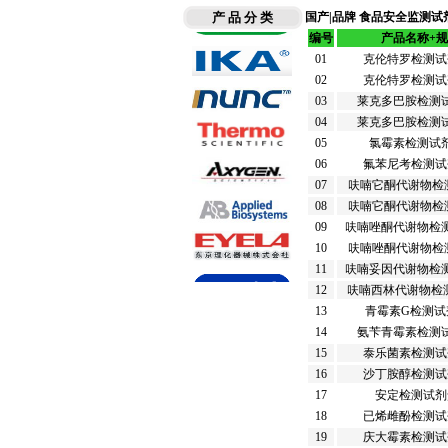
产 品 分 类
国产|品牌
食品安全监测试
编号
产品名称+
01
克伦特罗检测试剂
02
克伦特罗检测试剂
03
莱克多巴胺检测试
04
莱克多巴胺检测试
05
氯霉素检测试剂盒
06
氟苯尼考检测试剂
07
呋喃它酮代谢物检
08
呋喃它酮代谢物检
09
呋喃唑酮代谢物检测
10
呋喃唑酮代谢物检
11
呋喃妥因代谢物检测
12
呋喃西林代谢物检测
13
青霉素G检测试剂
14
氨苄青霉素检测试
15
泰乐菌素检测试剂
16
沙丁胺醇检测试剂
17
安定检测试剂盒
18
已烯雌酚检测试剂
19
庆大霉素检测试剂