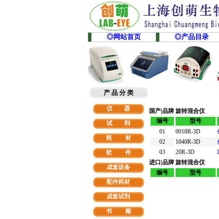
◎网站首页
◎产品目录
产 品 分 类
仪 器
国产|品牌 旋转混合仪
编号
型号
试 剂
01
0018R-3D
耗 材
02
1040R-3D
03
20R-3D
软
件
进口|品牌 旋转混合仪
成套设备
编号
型号
配件耗材
成套试剂
书 籍