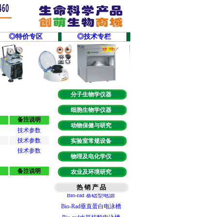
◎特价专区
◎技术专栏
分子生物学仪器
细胞生物学仪器
备注说明
动物保健与研究
技术参数
技术参数
实验室常规设备
智能梯度PCR仪
技术参数
物理及电化学仪
T100型梯度PCR仪
备注说明
实时荧光定量PCR
农业及环境研究
微量分光光度计
热 销 产 品
Bio-rad 基础型电源
Bio-Rad垂直蛋白电泳槽
Bio-rad水平核酸电泳槽