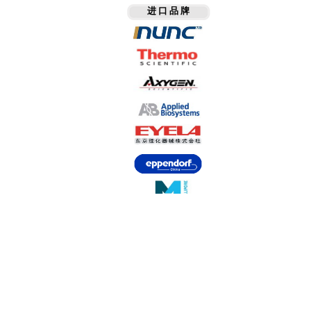
进 口 品 牌