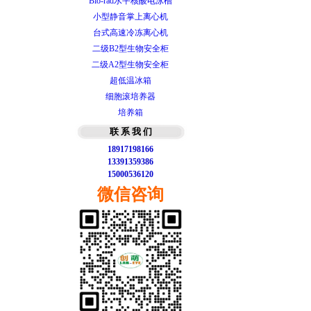
小型静音掌上离心机
台式高速冷冻离心机
二级B2型生物安全柜
二级A2型生物安全柜
超低温冰箱
细胞滚培养器
培养箱
PH酸度计计
联 系 我 们
智能梯度PCR仪
18917198166
T100型梯度PCR仪
13391359386
15000536120
实时荧光定量PCR
微信咨询
微量分光光度计
Bio-rad 基础型电源
Bio-Rad垂直蛋白电泳槽
Bio-rad水平核酸电泳槽
小型静音掌上离心机
台式高速冷冻离心机
二级B2型生物安全柜
二级A2型生物安全柜