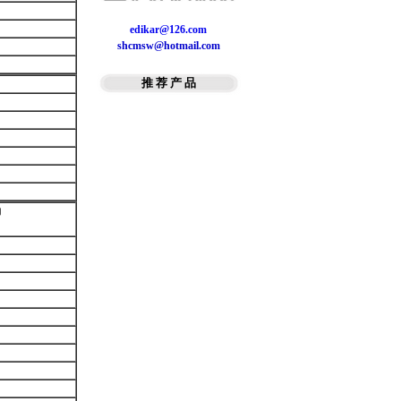
细胞滚培养器
edikar@126.com
培养箱
shcmsw@hotmail.com
PH酸度计计
推 荐 产 品
力
）