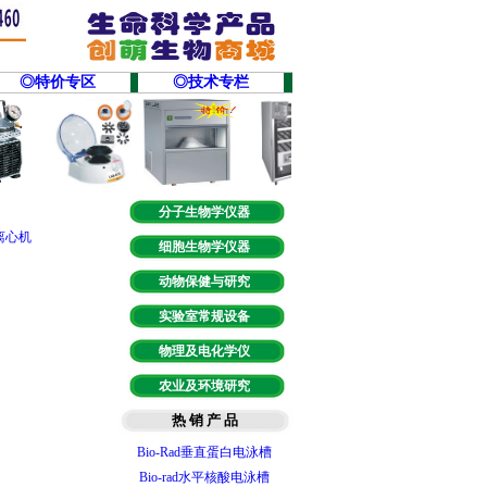
◎特价专区
◎技术专栏
分子生物学仪器
离心机
细胞生物学仪器
动物保健与研究
实验室常规设备
智能梯度PCR仪
T100型梯度PCR仪
物理及电化学仪
实时荧光定量PCR
农业及环境研究
微量分光光度计
Bio-rad 基础型电源
热 销 产 品
Bio-Rad垂直蛋白电泳槽
Bio-rad水平核酸电泳槽