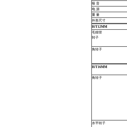
噪 音
电 源
重 量
外形尺寸
H/T12MM
毛细管
转子
角转子
H/T16MM
角转子
水平转子