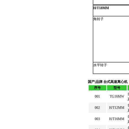
H/T18MM
角转子
水平转子
国产|品牌 台式高速离心机
序号
型号
001
TG16MW
002
H/T12MM
003
H/T16MM