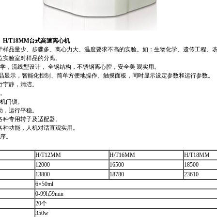
M、H/T18MM台式高速离心机
于样品量少、步骤多、离心力大、温度要求不高的实验。如：生物化学、遗传工程、
位实验室对样品的分离。
学，流线型设计， 全钢结构，不锈钢离心腔，安全美 观实用。
控液晶显示，智能化控制、简单方便地操作、触摸面板，同时显示设定参数和运行参数。
行宁静，清洁。
键。
电机门锁。
动，运行平稳。
各种专用转子及适配器。
各种功能，人机对话直观实用。
程序。
H/T12MM
H/T16MM
H/T18MM
12000
16500
18500
13800
18780
23610
6×50ml
0-99h59min
20个
350w