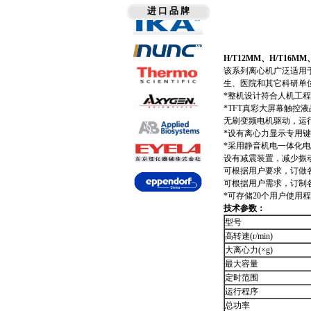
进 口 品 牌
H/T12MM、H/T16M
该系列离心机广泛适用
生、医院和其它科研单
*整机设计符合人机工程
*TFT真彩大屏幕触
无刷变频电机驱动，运
*设有离心力显示专用
*采用静音机电一体化
设有减震装置，减少振
可根据用户要求，订做
可根据用户需求，订制
*可存储20个用户使用
技术参数：
型号
高转速(r/min)
大离心力(×g)
最大容量
定时范围
运行程序
总功率