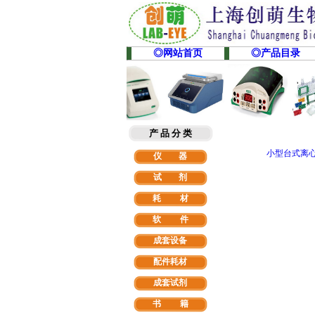
◎网站首页
◎产品目录
产 品 分 类
小型台式离
仪 器
试 剂
耗 材
软
件
成套设备
配件耗材
成套试剂
书 籍