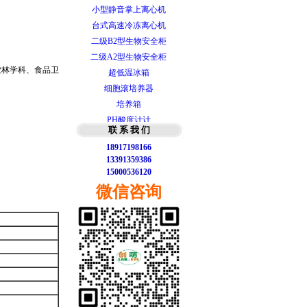
小型静音掌上离心机
台式高速冷冻离心机
二级B2型生物安全柜
二级A2型生物安全柜
超低温冰箱
农林学科、食品卫
细胞滚培养器
培养箱
PH酸度计计
联 系 我 们
智能梯度PCR仪
18917198166
T100型梯度PCR仪
13391359386
实时荧光定量PCR
15000536120
微量分光光度计
微信咨询
Bio-rad 基础型电源
Bio-Rad垂直蛋白电泳槽
Bio-rad水平核酸电泳槽
小型静音掌上离心机
台式高速冷冻离心机
二级B2型生物安全柜
二级A2型生物安全柜
超低温冰箱