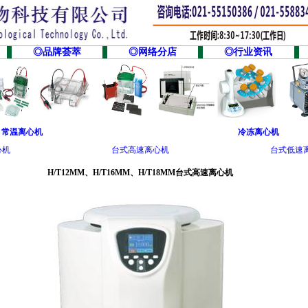
◎品牌荟萃
◎网络分店
◎行业资讯
常温离心机
冷冻离心机
心机
台式高速离心机
台式低速
H/T12MM
、
H/T16MM
、
H/T18MM
台式高速离心机