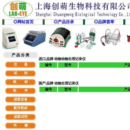
◎网站首页
◎产品目录
◎品牌荟萃
产 品 分 类
进口|品牌 动物动物生理记录仪
仪 器
编号
型号
产
试 剂
耗 材
国产|品牌 动物生理记录仪
编号
型号
产
软
件
成套设备
配件耗材
成套试剂
书 籍