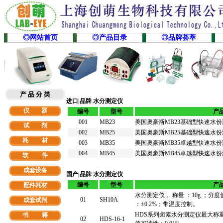
◎网站首页
◎产品目录
◎品牌荟萃
产 品 分 类
进口|品牌 水分测定仪
仪 器
编号
型号
产
001
MB23
美国奥豪斯MB23基础型快速水
试 剂
002
MB25
美国奥豪斯MB25基础型快速水
耗 材
003
MB35
美国奥豪斯MB35卓越型快速水
004
MB45
美国奥豪斯MB45卓越型快速水
软
件
成套设备
国产|品牌 水分测定仪
编号
型号
产
配件耗材
水分测定仪， 称量 ：10g ；分度值
01
SH10A
成套试剂
：±0.2%；带温度控制。
HDS系列卤素水分测定仪最大称重：
书 籍
02
HDS-16-1