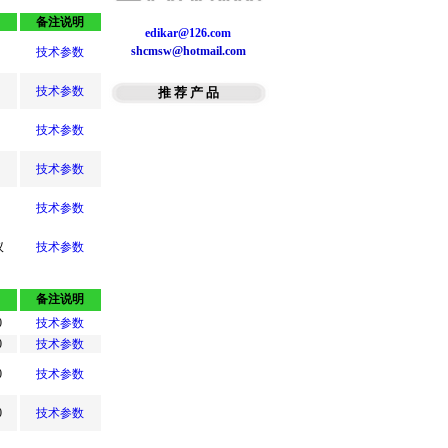
二级A2型生物安全柜
备注说明
超低温冰箱
edikar@126.com
细胞滚培养器
shcmsw@hotmail.com
技术参数
培养箱
技术参数
推 荐 产 品
PH酸度计计
技术参数
技术参数
技术参数
议
技术参数
备注说明
0
技术参数
0
技术参数
0
技术参数
0
技术参数