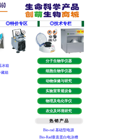
◎特价专区
◎技术专栏
分子生物学仪器
温冰箱
细胞生物学仪器
冷藏箱
动物保健与研究
实验室常规设备
智能梯度PCR仪
物理及电化学仪
T100型梯度PCR仪
农业及环境研究
实时荧光定量PCR
热 销 产 品
微量分光光度计
Bio-rad 基础型电源
Bio-Rad垂直蛋白电泳槽