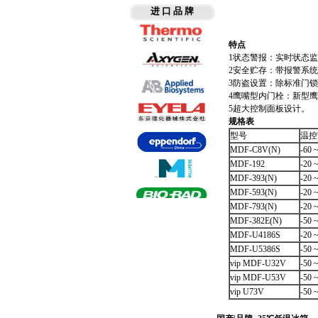
进 口 品 牌
特点
1状态警报：实时状态
2安全贮存：带报警系
3防盗设置：除标准门
4鹰嘴型内门栓：新型
5超大控制面板设计。
规格表
型号
温控
MDF-C8V(N)
-60 
MDF-192
-20 
MDF-393(N)
-20 
MDF-593(N)
-20 
MDF-793(N)
-20 
MDF-382E(N)
-50 
MDF-U4186S
-20 
MDF-U5386S
-50 
vip MDF-U32V
-50 
vip MDF-U53V
-50 
vip U73V
-50 