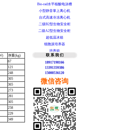
Bio-rad水平核酸电泳槽
小型静音掌上离心机
台式高速冷冻离心机
二级B2型生物安全柜
二级A2型生物安全柜
超低温冰箱
细胞滚培养器
培养箱
联 系 我 们
W)
净重(kg)
PH酸度计计
67
18917198166
智能梯度PCR仪
121
13391359386
T100型梯度PCR仪
248
15000536120
实时荧光定量PCR
305
微信咨询
微量分光光度计
365
273
Bio-rad 基础型电源
281
Bio-Rad垂直蛋白电泳槽
305
Bio-rad水平核酸电泳槽
258
小型静音掌上离心机
229
台式高速冷冻离心机
349
二级B2型生物安全柜