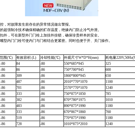
监控，对故障发生前存在的异常情况做出警报。
统的超强制冷技术确保精确的贮存温度，绝缘内门防止冷气外泄。
锁扣外，可在新型外门门栓上加挂外挂锁，确保珍贵样本的安全。
鹰嘴型内门门栓可使内门与门框结合更紧密。同时也便于开、关门操作。
范围(℃)
有效容积 (L)
冷却性能(℃)
外观尺寸W*D*H(mm)
耗电量220V,50Hz(
~-80
84
-80
550*685*945
325
~-86
86
-86
750*700*945
600
~-86
309
-86
1860*800*945
650
~-86
487
-86
2010*770*1070
1100
~-86
701
-86
2570*770*1070
1240
~-86
333
-86
750*875*1850
785
~-86
382
-86
870*780*1975
1010
~-86
483
-86
890*875*1990
1180
~-86
333
-86
670*867*1860
760
~-86
519
-86
770*875*1990
1180
~-86
728
-86
1010*875*2010
1240