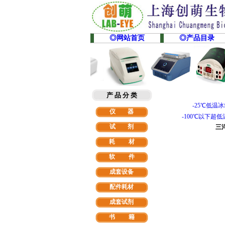
◎网站首页
◎产品目录
产 品 分 类
-25℃低温
仪 器
-100℃以下超
试 剂
三洋
耗 材
软
件
成套设备
配件耗材
成套试剂
书 籍