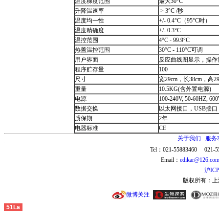
温度梯度范围
最大30°C
升降温速率
> 3°C /秒
温度均一性
+/- 0.4°C（95°C时）
温度精确度
+/- 0.3°C
温控范围
4°C - 99.9°C
热盖温控范围
30°C - 110°C可调
用户界面
反应曲线图显示，操作
程序贮存量
100
尺寸
宽29cm，长38cm，高29
重量
10.5KG(含外置电源)
电源
100-240V, 50-60HZ, 60
数据交换
以太网接口，USB接口
质保期
2年
电器标准
CE
关于我们
服务
Tel：021-55883460 021-5
Email：
edikar@126.co
沪ICP
版权所有：上
微博关注
51La