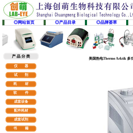
◎网站首页
◎产品目录
◎品牌荟萃
产 品 分 类
美国热电Thermo Arktik
多
仪 器
试 剂
耗 材
软
件
成套设备
配件耗材
成套试剂
书 籍