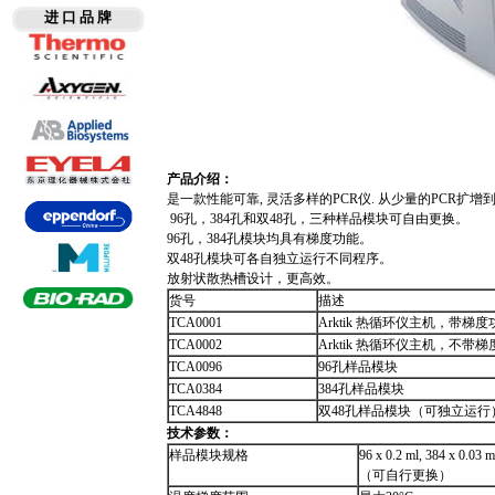
进 口 品 牌
产品介绍：
是一款性能可靠, 灵活多样的PCR仪. 从少量的PCR
96孔，384孔和双48孔，三种样品模块可自由更换。
96孔，384孔模块均具有梯度功能。
双48孔模块可各自独立运行不同程序。
放射状散热槽设计，更高效。
货号
描述
TCA0001
Arktik 热循环仪主机，带梯度
TCA0002
Arktik 热循环仪主机，不带
TCA0096
96孔样品模块
TCA0384
384孔样品模块
TCA4848
双48孔样品模块（可独立运行
技术参数：
样品模块规格
96 x 0.2 ml, 384 x 0.03 m
（可自行更换）