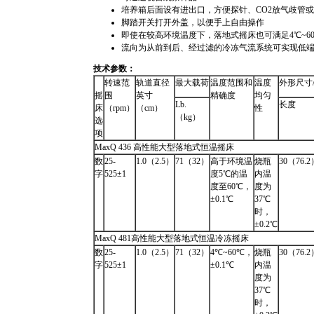
培养箱后面设有进出口，方便探针、CO2放气歧管
脚踏开关打开外盖，以便手上自由操作
即使在较高环境温度下，落地式摇床也可满足4℃~6
流向为从前到后、经过滤的冷冻气流系统可实现低
技术参数：
转速范
轨道直径
最大载荷
温度范围和
温度
外形尺寸
摇
围
英寸
精确度
均匀
Lb.
长度
床
（rpm）
（cm）
性
（kg）
选
项
MaxQ 436 高性能大型落地式恒温摇床
数
25-
1.0（2.5）
71（32）
高于环境温
烧瓶
30（76.2
字
525±1
度5℃的温
内温
度至60℃，
度为
±0.1℃
37℃
时，
±0.2℃
MaxQ 481高性能大型落地式恒温冷冻摇床
数
25-
1.0（2.5）
71（32）
4℃~60℃，
烧瓶
30（76.2
字
525±1
±0.1℃
内温
度为
37℃
时，