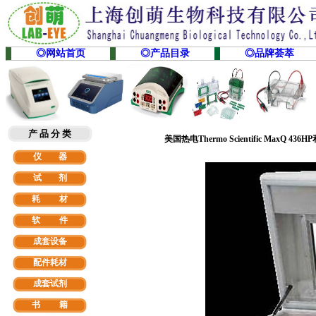
◎网站首页
◎产品目录
◎品牌荟萃
产 品 分 类
美国热电Thermo Scientific MaxQ 436HP
仪 器
试 剂
耗 材
软
件
成套设备
配件耗材
成套试剂
书 籍