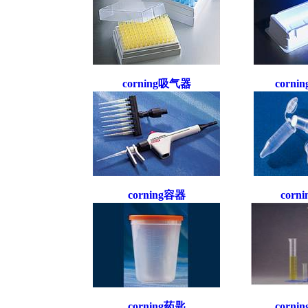
corning吸气器
corn
corning容器
corn
corning药匙
corn