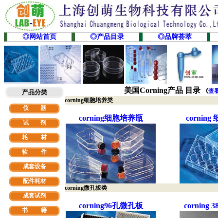
◎网站首页
◎产品目录
◎品牌荟萃
美国Corning产品 目录
《
查
产品分类
corning细胞培养类
仪 器
corning细胞培养瓶
cornin
试 剂
耗 材
软
件
成套设备
配件耗材
corning微孔板类
成套试剂
corning96孔微孔板
corning
书 籍